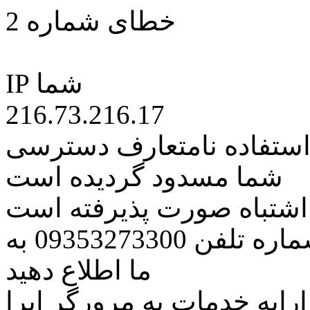
خطای شماره 2
IP شما
216.73.216.17
 استفاده نامتعارف دسترسی
شما مسدود گردیده است
ه اشتباه صورت پذیرفته است
مراتب این مسئله را از طریق شماره تلفن 09353273300 به
ما اطلاع دهید
رایه خدمات به مرورگر اپرا