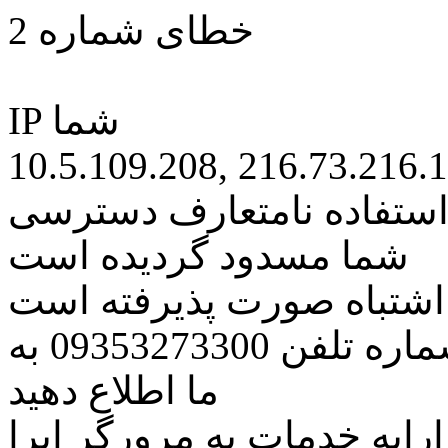
خطای شماره 2
IP شما
10.5.109.208, 216.73.216.
 استفاده نامتعارف دسترسی
شما مسدود گردیده است
ه اشتباه صورت پذیرفته است
مراتب این مسئله را از طریق شماره تلفن 09353273300 به
ما اطلاع دهید
رایه خدمات به مرورگر اپرا