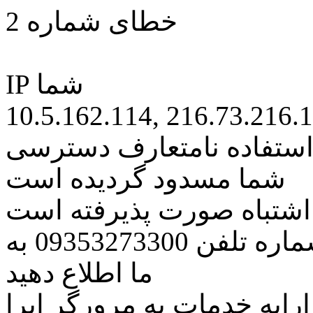
خطای شماره 2
IP شما
10.5.162.114, 216.73.216.
 استفاده نامتعارف دسترسی
شما مسدود گردیده است
ه اشتباه صورت پذیرفته است
مراتب این مسئله را از طریق شماره تلفن 09353273300 به
ما اطلاع دهید
رایه خدمات به مرورگر اپرا