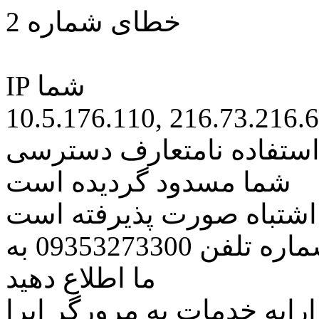
خطای شماره 2
IP شما
10.5.176.110, 216.73.216.
 استفاده نامتعارف دسترسی
شما مسدود گردیده است
ه اشتباه صورت پذیرفته است
مراتب این مسئله را از طریق شماره تلفن 09353273300 به
ما اطلاع دهید
رایه خدمات به مرورگر اپرا